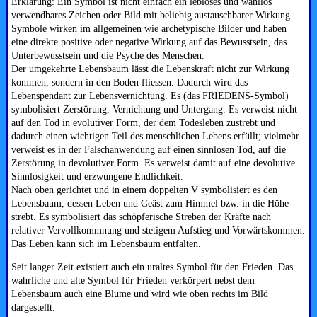
Erklärung: Ein Symbol ist nicht einfach ein lebloses und wahllos
verwendbares Zeichen oder Bild mit beliebig austauschbarer Wirkung.
Symbole wirken im allgemeinen wie archetypische Bilder und haben
eine direkte positive oder negative Wirkung auf das Bewusstsein, das
Unterbewusstsein und die Psyche des Menschen.
Der umgekehrte Lebensbaum lässt die Lebenskraft nicht zur Wirkung
kommen, sondern in den Boden fliessen. Dadurch wird das
Lebenspendant zur Lebensvernichtung. Es (das FRIEDENS-Symbol)
symbolisiert Zerstörung, Vernichtung und Untergang. Es verweist nicht
auf den Tod in evolutiver Form, der dem Todesleben zustrebt und
dadurch einen wichtigen Teil des menschlichen Lebens erfüllt; vielmehr
verweist es in der Falschanwendung auf einen sinnlosen Tod, auf die
Zerstörung in devolutiver Form. Es verweist damit auf eine devolutive
Sinnlosigkeit und erzwungene Endlichkeit.
Nach oben gerichtet und in einem doppelten V symbolisiert es den
Lebensbaum, dessen Leben und Geäst zum Himmel bzw. in die Höhe
strebt. Es symbolisiert das schöpferische Streben der Kräfte nach
relativer Vervollkommnung und stetigem Aufstieg und Vorwärtskommen.
Das Leben kann sich im Lebensbaum entfalten.
Seit langer Zeit existiert auch ein uraltes Symbol für den Frieden. Das
wahrliche und alte Symbol für Frieden verkörpert nebst dem
Lebensbaum auch eine Blume und wird wie oben rechts im Bild
dargestellt.