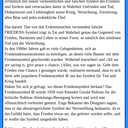
irrtümlich mit einem vermeintlichen und falschen Symbol des Friedens
und fordern und verursachen damit in Wahrheit Unfrieden und Tod,
Disharmonie und Lieblosigkeit sowie Krieg, Vernichtung, Zerstörung,
alles Böse und jedes erdenkliche Übel.
Das darum: Das von den Erdenmenschen verwendete falsche
FRIEDENS-Symbol trägt in Tat und Wahrheit genau das Gegenteil von
Frieden, Harmonie und Leben in seiner Form, so nämlich den sinnlosen
Tod und die Vernichtung.
In den 1960er Jahren gab es viele Gelegenheiten, sich an
Friedensdemonstrationen zu beteiligen, an denen viele Banner mit dem
Friedenssymbol geschwenkt wurden. Während marschiert und ‹All we
are saying is, give peace a chance› (Alles, was wir sagen ist: Gebt dem
Frieden eine Chance.) gesungen wurde, realisierte niemand, dass es sich
beim sehr populären Friedenssymbol ☮ um das Symbol für Tod und
Krieg handelt.
Haben Sie sich je gefragt, wo dieses Friedenssymbol herkam? Das
Friedenssymbol ☮ wurde 1958 vom Künstler Gerald Holtom für die
britische Nuklear-Abrüstungs-Bewegung kreiert und wird nun
offensichtlich verbreitet genutzt. Enge Bekannte des Designers sagten,
dass er das abwärtsgerichtete Symbol der Verzweiflung bedauerte, da er
das Gefühl hatte, dass Frieden etwas sei, das gefeiert werden sollte, und
er wollte das Symbol umgedreht haben.