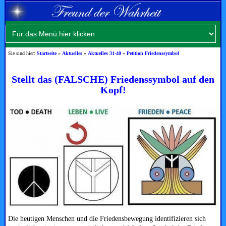
Sie sind hier:
Startseite
»
Aktuelles
»
Aktuelles 31-40
»
Petition Friedenssymbol
Stellt das (FALSCHE) Friedenssymbol auf den
Kopf!
Die heutigen Menschen und die Friedensbewegung identifizieren sich