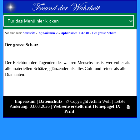
Sie sind hier:
Startseite
»
Aphorismen 2
»
Aphorismen 131-140
»
Der grosse Schatz
Der grosse Schatz
Der Reichtum der Tugenden des wahren Menschseins ist wertvoller als
alle materiellen Schätze, glänzender als alles Gold und reiner als alle
Diamanten.
Impressum
|
Datenschutz
| © Copyright Achim Wolf | Letzte
Änderung: 03.08.2026 |
Webseite erstellt mit HomepageFIX
Print