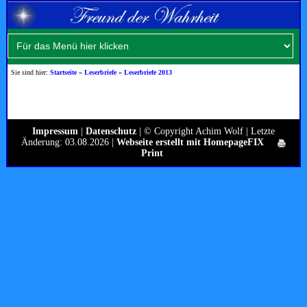
Sie sind hier:
Startseite
»
Leserbriefe
»
Leserbriefe 2013
Impressum
|
Datenschutz
| © Copyright Achim Wolf | Letzte
Änderung: 03.08.2026 |
Webseite erstellt mit HomepageFIX
Print