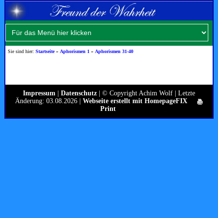
Sie sind hier:
Startseite
»
Aphorismen 1
»
Aphorismen 31-40
Impressum
|
Datenschutz
| © Copyright Achim Wolf | Letzte
Änderung: 03.08.2026 |
Webseite erstellt mit HomepageFIX
Print