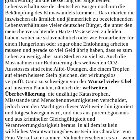
glaubwürdig um die Besserung der allgemeinen
Lebensverhältnisse der deutschen Bürger noch um die
Bekämpfung des Klimawandels kümmert. Das erhärten die
inzwischen als ärmlich und jämmerlich zu bezeichnenden
Lebensverhältnisse vieler deutscher Bürger, die unter den
menschenverachtenden Hartz-IV-Gesetzen zu leiden
haben, wobei sie sklavenähnlich oder wie Fronarbeiter für
einen Hungerlohn oder sogar ohne Entlohnung arbeiten
müssen und gerade so viel Geld übrig haben, dass es zum
Leben zu wenig, aber zum Sterben zu viel ist. Auch die
Massnahmen zur Reduzierung des weltweiten CO2-
Ausstosses sind reine Alibi-Übungen, die einem Tropfen
auf einem heissen Stein gleichen, der wirkungslos
verpufft. Ganz zu schweigen von der
Wurzel vieler Übel
auf unserem Planeten, nämlich der
weltweiten
Überbevölkerung
, die unzählige Katastrophen,
Missstände und Menschenunwürdigkeiten verschuldet,
jedoch von den Mächtigen dieser Welt weiterhin ignoriert
und totgeschwiegen wird, und dies aus purem Egoismus
und aus krimineller Gleichgültigkeit und
Verantwortungslosigkeit heraus. In all dem ist kein
wirkliches Verantwortungsbewusstsein im Charakter von
Frau Merkel zu erkennen. Vielmehr erscheint es so – wenn