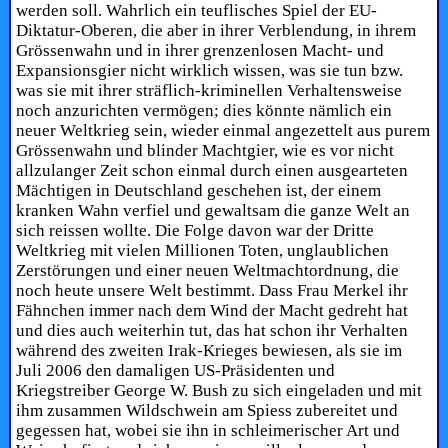
werden soll. Wahrlich ein teuflisches Spiel der EU-
Diktatur-Oberen, die aber in ihrer Verblendung, in ihrem
Grössenwahn und in ihrer grenzenlosen Macht- und
Expansionsgier nicht wirklich wissen, was sie tun bzw.
was sie mit ihrer sträflich-kriminellen Verhaltensweise
noch anzurichten vermögen; dies könnte nämlich ein
neuer Weltkrieg sein, wieder einmal angezettelt aus purem
Grössenwahn und blinder Machtgier, wie es vor nicht
allzulanger Zeit schon einmal durch einen ausgearteten
Mächtigen in Deutschland geschehen ist, der einem
kranken Wahn verfiel und gewaltsam die ganze Welt an
sich reissen wollte. Die Folge davon war der Dritte
Weltkrieg mit vielen Millionen Toten, unglaublichen
Zerstörungen und einer neuen Weltmachtordnung, die
noch heute unsere Welt bestimmt. Dass Frau Merkel ihr
Fähnchen immer nach dem Wind der Macht gedreht hat
und dies auch weiterhin tut, das hat schon ihr Verhalten
während des zweiten Irak-Krieges bewiesen, als sie im
Juli 2006 den damaligen US-Präsidenten und
Kriegstreiber George W. Bush zu sich eingeladen und mit
ihm zusammen Wildschwein am Spiess zubereitet und
gegessen hat, wobei sie ihn in schleimerischer Art und