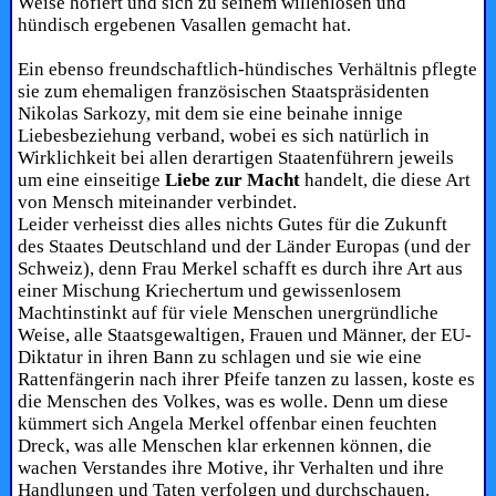
Weise hofiert und sich zu seinem willenlosen und
hündisch ergebenen Vasallen gemacht hat.
Ein ebenso freundschaftlich-hündisches Verhältnis pflegte
sie zum ehemaligen französischen Staatspräsidenten
Nikolas Sarkozy, mit dem sie eine beinahe innige
Liebesbeziehung verband, wobei es sich natürlich in
Wirklichkeit bei allen derartigen Staatenführern jeweils
um eine einseitige
Liebe zur Macht
handelt, die diese Art
von Mensch miteinander verbindet.
Leider verheisst dies alles nichts Gutes für die Zukunft
des Staates Deutschland und der Länder Europas (und der
Schweiz), denn Frau Merkel schafft es durch ihre Art aus
einer Mischung Kriechertum und gewissenlosem
Machtinstinkt auf für viele Menschen unergründliche
Weise, alle Staatsgewaltigen, Frauen und Männer, der EU-
Diktatur in ihren Bann zu schlagen und sie wie eine
Rattenfängerin nach ihrer Pfeife tanzen zu lassen, koste es
die Menschen des Volkes, was es wolle. Denn um diese
kümmert sich Angela Merkel offenbar einen feuchten
Dreck, was alle Menschen klar erkennen können, die
wachen Verstandes ihre Motive, ihr Verhalten und ihre
Handlungen und Taten verfolgen und durchschauen.