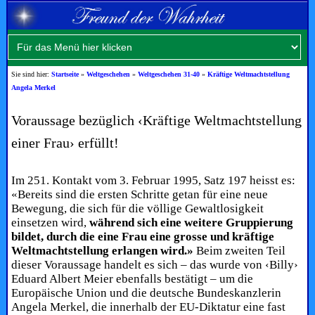
Sie sind hier:
Startseite
»
Weltgeschehen
»
Weltgeschehen 31-40
»
Kräftige Weltmachtstellung
Angela Merkel
Voraussage bezüglich ‹Kräftige Weltmachtstellung
einer Frau› erfüllt!
Im 251. Kontakt vom 3. Februar 1995, Satz 197 heisst es:
«Bereits sind die ersten Schritte getan für eine neue
Bewegung, die sich für die völlige Gewaltlosigkeit
einsetzen wird,
während sich eine weitere Gruppierung
bildet, durch die eine Frau eine grosse und kräftige
Weltmachtstellung erlangen wird.»
Beim zweiten Teil
dieser Voraussage handelt es sich – das wurde von ‹Billy›
Eduard Albert Meier ebenfalls bestätigt – um die
Europäische Union und die deutsche Bundeskanzlerin
Angela Merkel, die innerhalb der EU-Diktatur eine fast