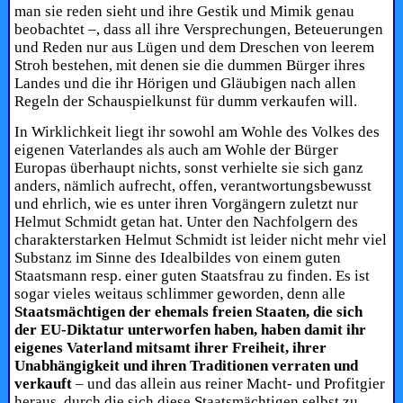
man sie reden sieht und ihre Gestik und Mimik genau
beobachtet –, dass all ihre Versprechungen, Beteuerungen
und Reden nur aus Lügen und dem Dreschen von leerem
Stroh bestehen, mit denen sie die dummen Bürger ihres
Landes und die ihr Hörigen und Gläubigen nach allen
Regeln der Schauspielkunst für dumm verkaufen will.
In Wirklichkeit liegt ihr sowohl am Wohle des Volkes des
eigenen Vaterlandes als auch am Wohle der Bürger
Europas überhaupt nichts, sonst verhielte sie sich ganz
anders, nämlich aufrecht, offen, verantwortungsbewusst
und ehrlich, wie es unter ihren Vorgängern zuletzt nur
Helmut Schmidt getan hat. Unter den Nachfolgern des
charakterstarken Helmut Schmidt ist leider nicht mehr viel
Substanz im Sinne des Idealbildes von einem guten
Staatsmann resp. einer guten Staatsfrau zu finden. Es ist
sogar vieles weitaus schlimmer geworden, denn alle
Staatsmächtigen der ehemals freien Staaten, die sich
der EU-Diktatur unterworfen haben, haben damit ihr
eigenes Vaterland mitsamt ihrer Freiheit, ihrer
Unabhängigkeit und ihren Traditionen verraten und
verkauft
– und das allein aus reiner Macht- und Profitgier
heraus, durch die sich diese Staatsmächtigen selbst zu