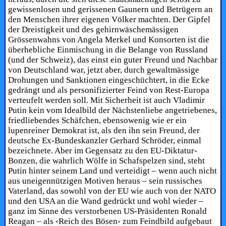
gewissenlosen und gerissenen Gaunern und Betrügern an
den Menschen ihrer eigenen Völker machten. Der Gipfel
der Dreistigkeit und des gehirnwäschemässigen
Grössenwahns von Angela Merkel und Konsorten ist die
überhebliche Einmischung in die Belange von Russland
(und der Schweiz), das einst ein guter Freund und Nachbar
von Deutschland war, jetzt aber, durch gewaltmässige
Drohungen und Sanktionen eingeschüchtert, in die Ecke
gedrängt und als personifizierter Feind von Rest-Europa
verteufelt werden soll. Mit Sicherheit ist auch Vladimir
Putin kein vom Idealbild der Nächstenliebe angetriebenes,
friedliebendes Schäfchen, ebensowenig wie er ein
lupenreiner Demokrat ist, als den ihn sein Freund, der
deutsche Ex-Bundeskanzler Gerhard Schröder, einmal
bezeichnete. Aber im Gegensatz zu den EU-Diktatur-
Bonzen, die wahrlich Wölfe in Schafspelzen sind, steht
Putin hinter seinem Land und verteidigt – wenn auch nicht
aus uneigennützigen Motiven heraus – sein russisches
Vaterland, das sowohl von der EU wie auch von der NATO
und den USA an die Wand gedrückt und wohl wieder –
ganz im Sinne des verstorbenen US-Präsidenten Ronald
Reagan – als ‹Reich des Bösen› zum Feindbild aufgebaut