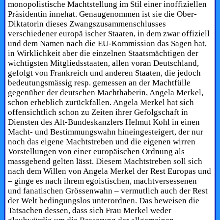
monopolistische Machtstellung im Stil einer inoffiziellen
Präsidentin innehat. Genaugenommen ist sie die Ober-
Diktatorin dieses Zwangszusammenschlusses
verschiedener europä ischer Staaten, in dem zwar offiziell
und dem Namen nach die EU-Kommission das Sagen hat,
in Wirklichkeit aber die einzelnen Staatsmächtigen der
wichtigsten Mitgliedsstaaten, allen voran Deutschland,
gefolgt von Frankreich und anderen Staaten, die jedoch
bedeutungsmässig resp. gemessen an der Machtfülle
gegenüber der deutschen Machthaberin, Angela Merkel,
schon erheblich zurückfallen. Angela Merkel hat sich
offensichtlich schon zu Zeiten ihrer Gefolgschaft in
Diensten des Alt-Bundeskanzlers Helmut Kohl in einen
Macht- und Bestimmungswahn hineingesteigert, der nur
noch das eigene Machtstreben und die eigenen wirren
Vorstellungen von einer europäischen Ordnung als
massgebend gelten lässt. Diesem Machtstreben soll sich
nach dem Willen von Angela Merkel der Rest Europas und
– ginge es nach ihrem egoistischen, machtversessenen
und fanatischen Grössenwahn – vermutlich auch der Rest
der Welt bedingungslos unterordnen. Das beweisen die
Tatsachen dessen, dass sich Frau Merkel weder