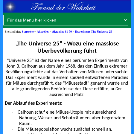
Sie sind hier:
Startseite
»
Aktuelles
»
Aktuelles 61-70
»
Experiment The Universe 25
„The Universe 25“ - Wozu eine masslose
Überbevölkerung führt
"Universe 25" ist der Name eines berühmten Experiments von
John B. Calhoun aus dem Jahr 1968, das den Einfluss extremer
Bevölkerungsdichte auf das Verhalten von Mäusen untersuchte.
Das Experiment wurde in einem speziell entworfenen Paradies
für Mäuse durchgeführt, das "Mäusestadt" genannt wurde und
alle grundlegenden Bedürfnisse der Tiere erfüllte, außer
ausreichend Platz.
Der Ablauf des Experiments:
·
Calhoun schuf eine Mäuse-Utopie mit ausreichend
Nahrung, Wasser und Schutzräumen, aber begrenztem
Raum.
·
Die Mäusepopulation wuchs zunächst schnell an,