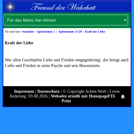
Sie sind hier:
Startseite
»
Aphorismen 1
»
Aphorismen 11-20
»
Kraft der Liebe
Kraft der Liebe
Wer allen Geschöpfen Liebe und Frieden entgegenbringt, der bringt auch
Liebe und Frieden in seine Psyche und sein Bewusstsein.
Impressum
|
Datenschutz
| © Copyright Achim Wolf | Letzte
Änderung: 03.08.2026 |
Webseite erstellt mit HomepageFIX
Print