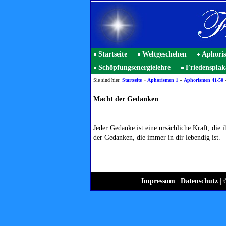
Startseite
Weltgeschehen
Aphori
Schöpfungsenergielehre
Friedensplak
Sie sind hier:
Startseite
»
Aphorismen 1
»
Aphorismen 41-50
Macht der Gedanken
Jeder Gedanke ist eine ursächliche Kraft, di
der Gedanken, die immer in dir lebendig ist.
Impressum
|
Datenschutz
| 