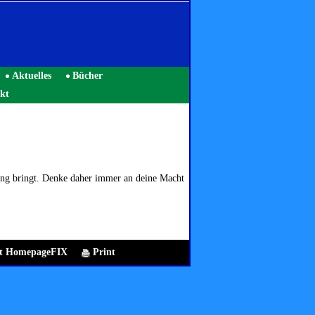
Aktuelles
Bücher
kt
sung bringt. Denke daher immer an deine Macht
mit HomepageFIX
Print