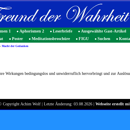
smen 1
Aphorismen 2
Leserbriefe
Ausgewählte Gast-Artikel
at
Poster
Meditationsbroschüre
FIGU
Suchen
Konta
»
Macht der Gedanken
e ihre Wirkungen bedingungslos und unwiderruflich hervorbringt und zur Auslö
© Copyright Achim Wolf | Letzte Änderung: 03.08.2026 |
Webseite erstellt 