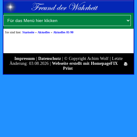
Sie sind hier:
Startseite
»
Aktuelles
»
Aktuelles 81-90
Impressum
|
Datenschutz
| © Copyright Achim Wolf | Letzte
Änderung: 03.08.2026 |
Webseite erstellt mit HomepageFIX
Print