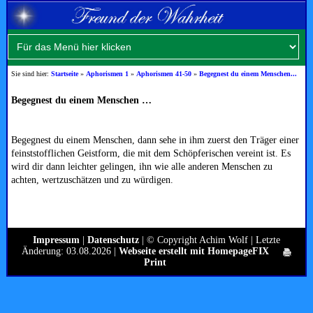
Sie sind hier:
Startseite
»
Aphorismen 1
»
Aphorismen 41-50
»
Begegnest du einem Menschen...
Begegnest du einem Menschen …
Begegnest du einem Menschen, dann sehe in ihm zuerst den Träger einer
feinststofflichen Geistform, die mit dem Schöpferischen vereint ist. Es
wird dir dann leichter gelingen, ihn wie alle anderen Menschen zu
achten, wertzuschätzen und zu würdigen.
Impressum
|
Datenschutz
| © Copyright Achim Wolf | Letzte
Änderung: 03.08.2026 |
Webseite erstellt mit HomepageFIX
Print