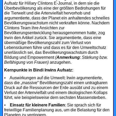
Aufsatz für Hillary Clintons E-Journal, in dem sie die
Überbevölkerung als eine der größten Bedrohungen für
die Tierwelt und die Artenvielfalt hervorhob und
argumentierte, dass der Planet ein anhaltendes schnelles
Bevölkerungswachstum nicht verkraften könne. Nachdem
Clintons Team ihre Ansichten zur
Bevölkerungsentwicklung herausgenommen hatte, zog
Irwin den Artikel zurück. Sie argumentierte, dass eine
übermäßige Bevölkerungszahl zum Verlust von
Lebensräumen führe und dass es für den Umweltschutz
unerlässlich sei, das Bevölkerungswachstum durch
Bildung und Empowerment
(
Anmerkung
: Stärkung bzw.
Befähigung von Frauen)
anzugehen.
Kernpunkte in Bindi Irwins Aufsatz:
•
Auswirkungen auf die Umwelt: Irwin argumentierte,
dass die „massive” Bevölkerungszahl einen untragbaren
Druck auf die Ressourcen der Erde ausübt und zu einem
Verlust der Artenvielfalt und einem ökologischen Kollaps
führt, wie beispielsweise dem sechsten Massensterben.
•
Einsatz für kleinere Familien
: Sie sprach sich für
freiwillige Familienplanung aus, um die Belastung für den
Planeten zu verringern.