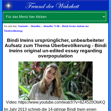
Sie sind hier:
Startseite
»
Aktuelles
»
Aktuelles 71-80
»
Bindi Irwins Aufsatz zur
Überbevölkerung
Bindi Irwins ursprünglicher, unbearbeiteter
Aufsatz zum Thema Überbevölkerung - Bindi
Irwins original un-edited essay regarding
overpopulation
Video: https://www.youtube.com/watch?v=8Z4520OIsKQ
Im Jahr 2013 schrieb die 14-jährige Bindi Irwin einen