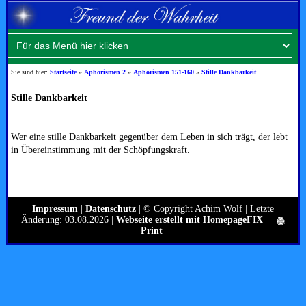
Sie sind hier:
Startseite
»
Aphorismen 2
»
Aphorismen 151-160
»
Stille Dankbarkeit
Stille Dankbarkeit
Wer eine stille Dankbarkeit gegenüber dem Leben in sich trägt, der lebt
in Übereinstimmung mit der Schöpfungskraft.
Impressum
|
Datenschutz
| © Copyright Achim Wolf | Letzte
Änderung: 03.08.2026 |
Webseite erstellt mit HomepageFIX
Print