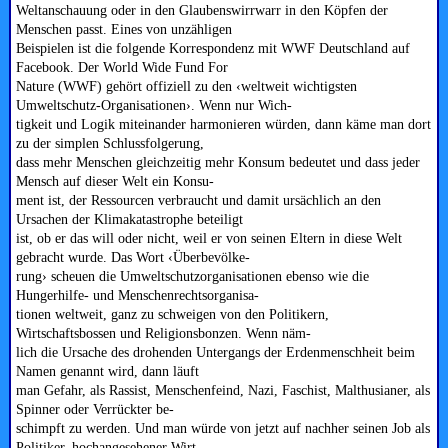
Weltanschauung oder in den Glaubenswirrwarr in den Köpfen der
Menschen passt. Eines von unzähligen
Beispielen ist die folgende Korrespondenz mit WWF Deutschland auf
Facebook. Der World Wide Fund For
Nature (WWF) gehört offiziell zu den ‹weltweit wichtigsten
Umweltschutz-Organisationen›. Wenn nur Wich-
tigkeit und Logik miteinander harmonieren würden, dann käme man dort
zu der simplen Schlussfolgerung,
dass mehr Menschen gleichzeitig mehr Konsum bedeutet und dass jeder
Mensch auf dieser Welt ein Konsu-
ment ist, der Ressourcen verbraucht und damit ursächlich an den
Ursachen der Klimakatastrophe beteiligt
ist, ob er das will oder nicht, weil er von seinen Eltern in diese Welt
gebracht wurde. Das Wort ‹Überbevölke-
rung› scheuen die Umweltschutzorganisationen ebenso wie die
Hungerhilfe- und Menschenrechtsorganisa-
tionen weltweit, ganz zu schweigen von den Politikern,
Wirtschaftsbossen und Religionsbonzen. Wenn näm-
lich die Ursache des drohenden Untergangs der Erdenmenschheit beim
Namen genannt wird, dann läuft
man Gefahr, als Rassist, Menschenfeind, Nazi, Faschist, Malthusianer, als
Spinner oder Verrückter be-
schimpft zu werden. Und man würde von jetzt auf nachher seinen Job als
Politiker, hochangesehener Wirt-