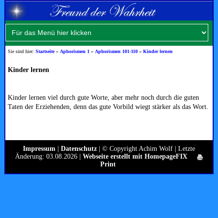
Sie sind hier:
Startseite
»
Aphorismen 1
»
Aphorismen 101-110
»
Kinder lernen
Kinder lernen
Kinder lernen viel durch gute Worte, aber mehr noch durch die guten
Taten der Erziehenden, denn das gute Vorbild wiegt stärker als das Wort.
Impressum
|
Datenschutz
| © Copyright Achim Wolf | Letzte
Änderung: 03.08.2026 |
Webseite erstellt mit HomepageFIX
Print