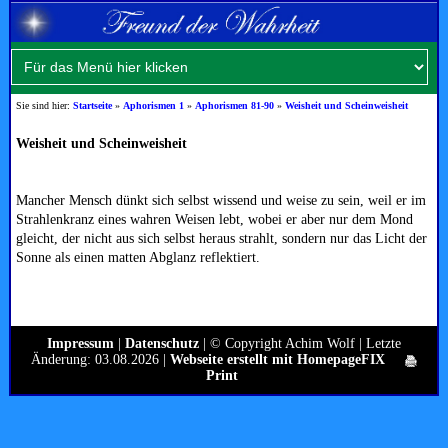
Sie sind hier:
Startseite
»
Aphorismen 1
»
Aphorismen 81-90
»
Weisheit und Scheinweisheit
Weisheit und Scheinweisheit
Mancher Mensch dünkt sich selbst wissend und weise zu sein, weil er im
Strahlenkranz eines wahren Weisen lebt, wobei er aber nur dem Mond
gleicht, der nicht aus sich selbst heraus strahlt, sondern nur das Licht der
Sonne als einen matten Abglanz reflektiert.
Impressum
|
Datenschutz
| © Copyright Achim Wolf | Letzte
Änderung: 03.08.2026 |
Webseite erstellt mit HomepageFIX
Print