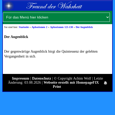
Sie sind hier:
Startseite
»
Aphorismen 2
»
Aphorismen 121-130
»
Der Augenblick
Der Augenblick
Der gegenwärtige Augenblick birgt die Quintessenz der gelebten
Vergangenheit in sich.
Impressum
|
Datenschutz
| © Copyright Achim Wolf | Letzte
Änderung: 03.08.2026 |
Webseite erstellt mit HomepageFIX
Print