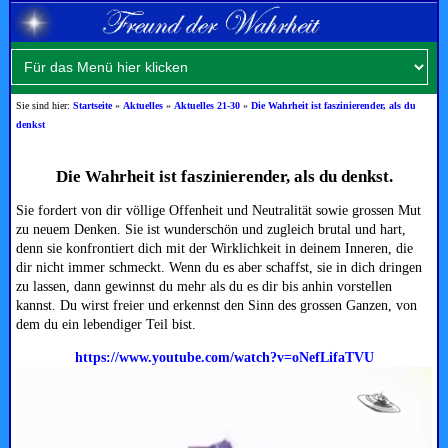
Sie sind hier:
Startseite
»
Aktuelles
»
Aktuelles 21-30
»
Die Wahrheit ist faszinierender, als du
denkst
Die Wahrheit ist faszinierender, als du denkst.
Sie fordert von dir völlige Offenheit und Neutralität sowie grossen Mut
zu neuem Denken. Sie ist wunderschön und zugleich brutal und hart,
denn sie konfrontiert dich mit der Wirklichkeit in deinem Inneren, die
dir nicht immer schmeckt. Wenn du es aber schaffst, sie in dich dringen
zu lassen, dann gewinnst du mehr als du es dir bis anhin vorstellen
kannst. Du wirst freier und erkennst den Sinn des grossen Ganzen, von
dem du ein lebendiger Teil bist.
https://www.youtube.com/watch?v=oNefLifaTVU