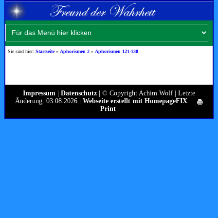
Sie sind hier:
Startseite
»
Aphorismen 2
»
Aphorismen 121-130
Impressum
|
Datenschutz
| © Copyright Achim Wolf | Letzte
Änderung: 03.08.2026 |
Webseite erstellt mit HomepageFIX
Print