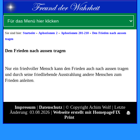
Sie sind hier:
Startseite
»
Aphorismen 2
»
Aphorismen 201-210
»
Den Frieden nach aussen
tragen
Den Frieden nach aussen tragen
Nur ein friedvoller Mensch kann den Frieden auch nach aussen tragen
und durch seine friedliebende Ausstrahlung andere Menschen zum
Frieden anleiten.
Impressum
|
Datenschutz
| © Copyright Achim Wolf | Letzte
Änderung: 03.08.2026 |
Webseite erstellt mit HomepageFIX
Print