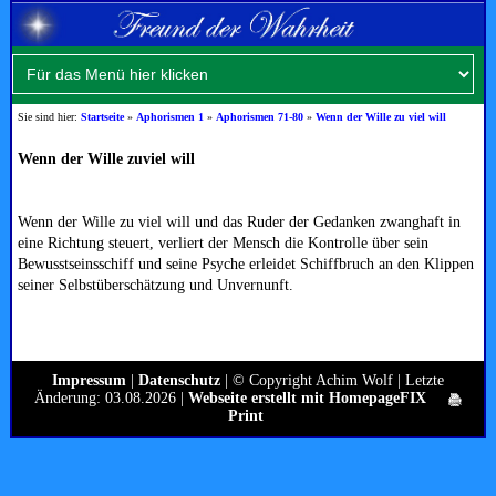
Sie sind hier:
Startseite
»
Aphorismen 1
»
Aphorismen 71-80
»
Wenn der Wille zu viel will
Wenn der Wille zuviel will
Wenn der Wille zu viel will und das Ruder der Gedanken zwanghaft in
eine Richtung steuert, verliert der Mensch die Kontrolle über sein
Bewusstseinsschiff und seine Psyche erleidet Schiffbruch an den Klippen
seiner Selbstüberschätzung und Unvernunft.
Impressum
|
Datenschutz
| © Copyright Achim Wolf | Letzte
Änderung: 03.08.2026 |
Webseite erstellt mit HomepageFIX
Print