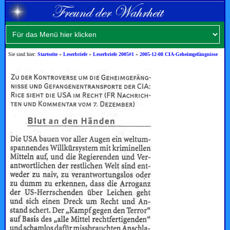
Sie sind hier:
Startseite
»
Leserbriefe
»
Leserbriefe 2005#1
»
2005-12-08 CIA-Geheimgefängnisse