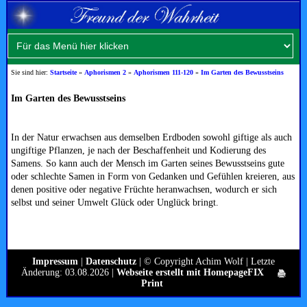
Sie sind hier:
Startseite
»
Aphorismen 2
»
Aphorismen 111-120
»
Im Garten des Bewusstseins
Im Garten des Bewusstseins
In der Natur erwachsen aus demselben Erdboden sowohl giftige als auch
ungiftige Pflanzen, je nach der Beschaffenheit und Kodierung des
Samens. So kann auch der Mensch im Garten seines Bewusstseins gute
oder schlechte Samen in Form von Gedanken und Gefühlen kreieren, aus
denen positive oder negative Früchte heranwachsen, wodurch er sich
selbst und seiner Umwelt Glück oder Unglück bringt.
Impressum
|
Datenschutz
| © Copyright Achim Wolf | Letzte
Änderung: 03.08.2026 |
Webseite erstellt mit HomepageFIX
Print