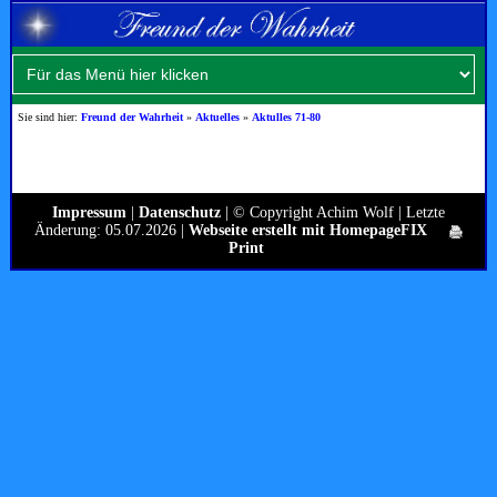
Sie sind hier:
Freund der Wahrheit
»
Aktuelles
»
Aktulles 71-80
Impressum
|
Datenschutz
| © Copyright Achim Wolf | Letzte
Änderung: 05.07.2026 |
Webseite erstellt mit HomepageFIX
Print