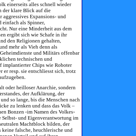
k einerseits alles schnell wieder
 der klare Blick auf die
hr aggressives Expansions- und
 einfach als Spinner,
cht. Nur eine Minderheit aus dem
n ergibt sich wie Schafe in ihr
nd den ­Religionen gehalten,
 und mehr als Vieh denn als
 Geheimdienste und Militärs offenbar
nklichen technischen und
f implantierter Chips wie Roboter
r resp. sie entschliesst sich, trotz
aufzugeben.
t oder heilloser Anarchie, sondern
rstandes, der Aufklärung, der
 und so lange, bis die Menschen nach
hicke zu lenken und dass das Volk –
enen Bonzen ‹im Namen des Volkes›
e Selbst- und Eigenverantwortung im
neutralen Machtblock bilden, der
s keine falsche, heuchlerische und