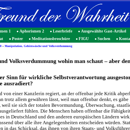
smen 1
Aphorismen 2
Leserbriefe
Ausgewählte Gast-Artikel
at
Poster
Meditationsbroschüre
FIGU
Suchen
Konta
0
»
Manipulation, Gehirnwäsche und Volksverdummung
und Volksverdummung wohin man schaut – aber den
er Sinn für wirkliche Selbstverantwortung ausgesto
 ausradiert?
von einer Kanzlerin regiert, an der offenbar jede Kritik abperl
 trotz allem gewähren lässt, weil man offenbar denkt, es gäbe 
weil sie sich der totalen Bevormundung, Überwachung, staatli
geliefert fühlen. Die Menschen haben offenbar die Fähigkeit v
n es in Deutschland und den anderen ­europäischen Ländern wirk
assend über alle ihre Angelegenheiten entscheiden würden. Sta
n in das Schicksal, das ihnen von ihren Staats- und Volksführ