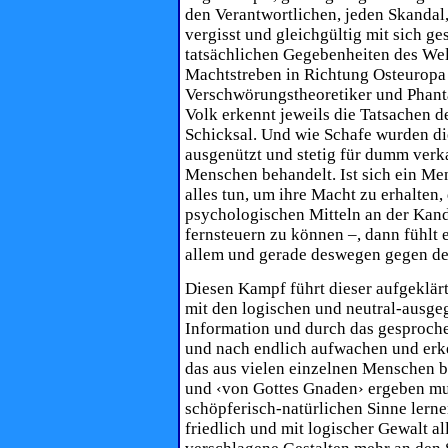
den Verantwortlichen, jeden Skandal, 
vergisst und gleichgültig mit sich ge
tatsächlichen Gegeben­heiten des We
Machtstreben in Richtung Osteuropa u
Verschwörungstheoretiker und Phant
Volk erkennt jeweils die Tatsachen de
Schicksal. Und wie Schafe wurden di
ausgenützt und stetig für dumm verka
Menschen behandelt. Ist sich ein Me
alles tun, um ihre Macht zu erhalten
psychologischen Mitteln an der Kanda
fernsteuern zu können –, dann fühlt e
allem und gerade deswegen gegen d
Diesen Kampf führt dieser aufgeklär
mit den logischen und neutral-ausge
Information und durch das gesproche
und nach endlich aufwachen und erken
das aus vielen einzelnen Menschen b
und ‹von Gottes Gnaden› ergeben mus
schöpferisch-natürlichen Sinne lerne
friedlich und mit logischer Gewalt a