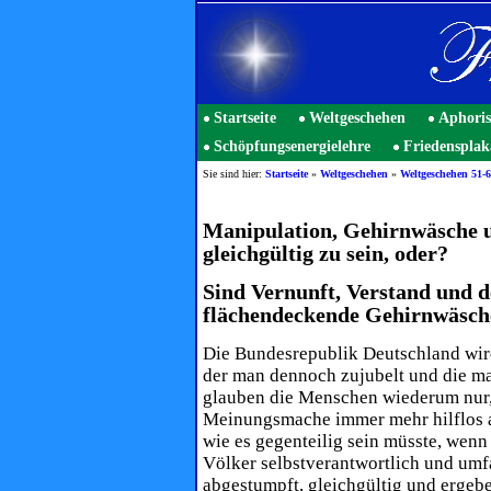
Startseite
Weltgeschehen
Aphori
Schöpfungsenergielehre
Friedensplak
Sie sind hier:
Startseite
»
Weltgeschehen
»
Weltgeschehen 51-6
Manipulation, Gehirnwäsche 
gleichgültig zu sein, oder?
Sind Vernunft, Verstand und d
flächendeckende Gehirnwäsche
Die Bundesrepublik Deutschland wird 
der man dennoch zujubelt und die man
glauben die Menschen wiederum nur, 
Meinungsmache immer mehr hilflos aus
wie es gegenteilig sein müsste, wen
Völker selbstverantwortlich und umf
abgestumpft, gleichgültig und ergebe