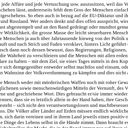
jede Affäre und jede Vertuschung usw. auszusitzen, weil das Vol
schehen lässt, andererseits fehlt dem Gros der Menschen einfach
ltgeschehens. So eben auch in bezug auf die EU-Diktatur und i
nd Russland. Wer anders denkt und dies offen ausspricht, wird
ast abgestempelt und an den Rand gedrängt oder mundtot gema
r Wirklichkeit, die grosse Masse der leicht steuerbaren Mensche
e Menschen ja auch über Jahrtausende hinweg von der Politik u
uft und nach Strich und Faden versklavt, hinters Licht geführt
nsch dann noch dessen bewusst, dass Regierungen, Religionen,
, die Wahrheit zu verschleiern und die Menschen mit allen erde
re zu halten – mit dem Ziel, sie eines Tages mittels in den Kop
r sich demgegenüber entweder selbst machtlos und einsam, oder e
en Wahnsinn der Volksverdummung zu kämpfen und dies nicht 
te Mensch weder mit mörderischen Waffen noch mit roher Gewal
glichenen sowie menschenwürdigen Mitteln der Vernunft, des Ve
ne und geschriebene Wort. Dies gebraucht er/sie immer wieder
nen, dass sie es letztlich allein in der Hand haben, ihre Gesc
esteht – sich nicht den verantwortungslosen und macht­besess
s. Die Völker aller Länder auf Erden müssen endlich wirklich
n, sich darin vereinen und in ihrem Land jeweils einen positiv-
lle Dinge des Lebens selbst in die Hände nimmt. Dann braucht e