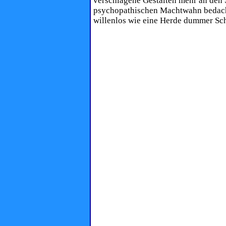
verschlagene Gestalten mehr an den S
psychopathischen Machtwahn bedacht s
willenlos wie eine Herde dummer Sch