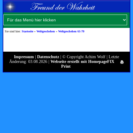
Sie sind hier:
Startseite
»
Weltgeschehen
»
Weltgeschehen 61-70
Impressum
|
Datenschutz
| © Copyright Achim Wolf | Letzte
Änderung: 03.08.2026 |
Webseite erstellt mit HomepageFIX
Print