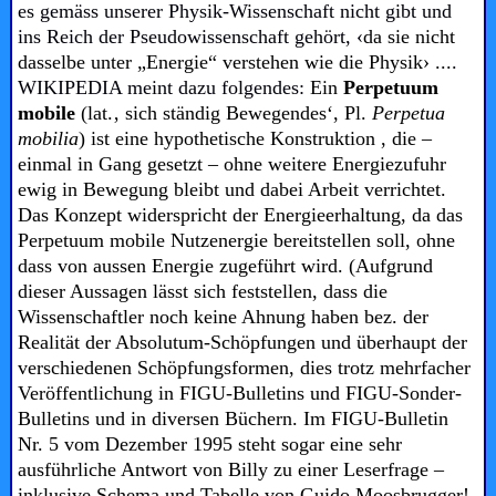
es gemäss unserer Physik-Wissenschaft nicht gibt und
ins Reich der Pseudowissenschaft gehört, ‹
da sie nicht
dasselbe unter „Energie“ verstehen wie die Physik› ...
.
WIKIPEDIA meint dazu folgendes:
Ein
Perpetuum
mobile
(lat.‚ sich ständig Bewegendes‘, Pl.
Perpetua
mobilia
) ist eine hypothetische Konstruktion , die –
einmal in Gang gesetzt – ohne weitere Energiezufuhr
ewig in Bewegung bleibt und dabei Arbeit verrichtet.
Das Konzept widerspricht der Energieerhaltung, da das
Perpetuum mobile Nutzenergie bereitstellen soll, ohne
dass von aussen Energie zugeführt wird. (Aufgrund
dieser Aussagen lässt sich feststellen, dass die
Wissenschaftler noch keine Ahnung haben bez. der
Realität der Absolutum-Schöpfungen und überhaupt der
verschiedenen Schöpfungsformen, dies trotz mehrfacher
Veröffentlichung in FIGU-Bulletins und FIGU-Sonder-
Bulletins und in diversen Büchern. Im FIGU-Bulletin
Nr. 5 vom Dezember 1995 steht sogar eine sehr
ausführliche Antwort von Billy zu einer Leserfrage –
inklusive Schema und Tabelle von Guido Moosbrugger!