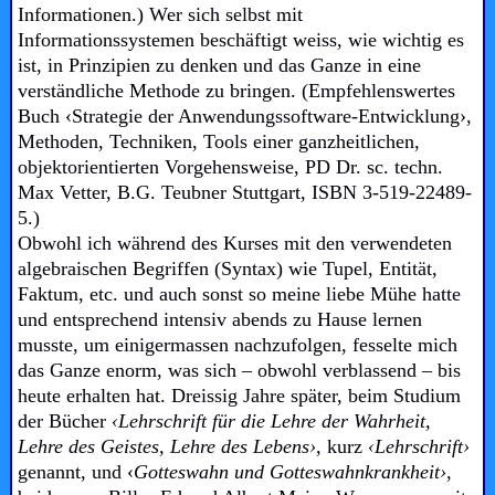
Informationen.)
Wer sich selbst mit
Informationssystemen beschäftigt weiss, wie wichtig es
ist, in Prinzipien zu denken und das Ganze in eine
verständliche Methode zu bringen. (Empfehlenswertes
Buch ‹Strategie der Anwendungssoftware-Entwicklung›,
Methoden, Techniken, Tools einer ganzheitlichen,
objektorientierten Vorgehensweise, PD Dr. sc. techn.
Max Vetter, B.G. Teubner Stuttgart, ISBN 3-519-22489-
5.)
Obwohl ich während des Kurses mit den verwendeten
algebraischen Begriffen (Syntax) wie Tupel, Entität,
Faktum, etc. und auch sonst so meine liebe Mühe hatte
und entsprechend intensiv abends zu Hause lernen
musste, um einigermassen nachzufolgen, fesselte mich
das Ganze enorm, was sich – obwohl verblassend – bis
heute erhalten
hat.
Dreissig Jahre später, beim Studium
der Bücher
‹Lehrschrift für die Lehre der Wahrheit,
Lehre des Geistes, Lehre des Lebens›,
kurz
‹Lehrschrift›
genannt, und ‹
Gotteswahn und Gotteswahnkrankheit›
,