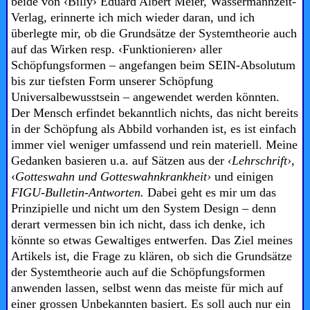
beide von ‹Billy› Eduard Albert Meier, Wassermannzeit-
Verlag, erinnerte ich mich wieder daran, und ich
überlegte mir, ob die Grundsätze der Systemtheorie auch
auf das Wirken resp. ‹Funktionieren›
aller
Schöpfungsformen
– angefangen beim SEIN-Absolutum
bis zur tiefsten Form unserer Schöpfung
Universalbewusstsein –
angewendet werden könnten.
Der Mensch erfindet bekanntlich nichts, das nicht bereits
in der Schöpfung als Abbild vorhanden ist, es ist einfach
immer viel weniger umfassend und rein materiell. Meine
Gedanken basieren u.a. auf Sätzen aus der
‹Lehrschrift›,
‹
Gotteswahn und Gotteswahnkrankheit›
und einigen
FIGU-Bulletin-Antworten.
D
abei geht es mir um das
Prinzipielle und nicht um den System Design – denn
derart vermessen bin ich nicht, dass ich denke, ich
könnte so etwas Gewaltiges entwerfen. Das Ziel meines
Artikels ist, die Frage zu klären, ob sich die Grundsätze
der Systemtheorie auch auf die Schöpfungsformen
anwenden lassen, selbst wenn das meiste für mich auf
einer grossen Unbekannten basiert. Es soll auch nur ein