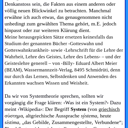
Denkanstoss sein, die
Fakten aus einem anderen oder
völlig neuen Blickwinkel zu betrachten. Manchmal
erwähne ich auch etwas, das genaugenommen nicht
unbedingt zum gewählten Thema gehört, m.E. jedoch
hinpasst oder zur weiteren Klärung dient.
Meine herausgepickten Sätze ersetzen keinesfalls das
Studium der genannten Bücher ‹Gotteswahn und
Gotteswahnkrankheit› sowie ‹Lehrschrift für die Lehre der
Wahrheit, Lehre des Geistes, Lehre des Lebens› – und der
Geisteslehre generell – von ‹Billy› Eduard Albert Meier
(BEAM), Wassermannzeit-Verlag, 8495 Schmidrüti, denn
nur durch das Lernen, Selbstdenken und Anwenden des
Erkannten wachsen Wissen und Weisheit.
Da wir von Systemtheorie sprechen, sollten wir
vorgängig die Frage klären: ‹Was ist ein System?› Dazu
meint ‹Wikipedia›:
Der Begriff
System
(von
griechisch
σύστημα, altgriechische Aussprache
sýstema
, heute
sístima
, „das Gebilde, Zusammengestellte, Verbundene“;